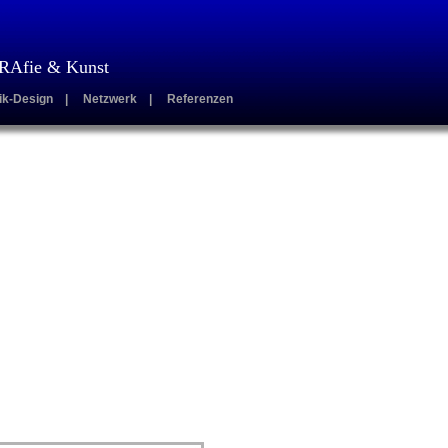
Afie & Kunst
ik-Design
|
Netzwerk
|
Referenzen