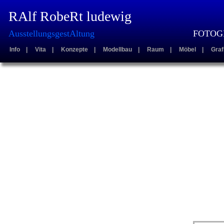
RAlf RobeRt ludewig
AusstellungsgestAltung
FOTOGR
Info
|
Vita
|
Konzepte
|
Modellbau
|
Raum
|
Möbel
|
Graf